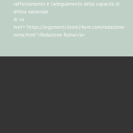
rafforzamento e l’adeguamento della capacità di
difesa nazionale
di <a
href="https://argomenti.ilsole24ore.com/redazione-
roma.html">Redazione Roma</a>