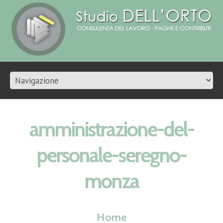
amministrazione-del-
personale-seregno-
monza
Home