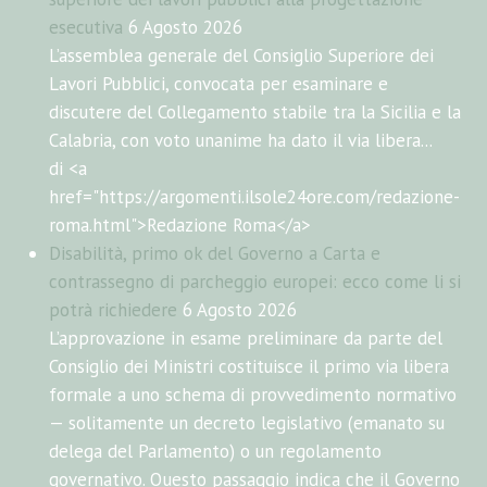
esecutiva
6 Agosto 2026
L’assemblea generale del Consiglio Superiore dei
Lavori Pubblici, convocata per esaminare e
discutere del Collegamento stabile tra la Sicilia e la
Calabria, con voto unanime ha dato il via libera...
di <a
href="https://argomenti.ilsole24ore.com/redazione-
roma.html">Redazione Roma</a>
Disabilità, primo ok del Governo a Carta e
contrassegno di parcheggio europei: ecco come li si
potrà richiedere
6 Agosto 2026
L’approvazione in esame preliminare da parte del
Consiglio dei Ministri costituisce il primo via libera
formale a uno schema di provvedimento normativo
— solitamente un decreto legislativo (emanato su
delega del Parlamento) o un regolamento
governativo. Questo passaggio indica che il Governo