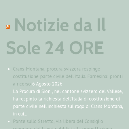
Notizie da Il
Sole 24 ORE
Crans-Montana, procura svizzera respinge
costituzione parte civile dell’Italia. Farnesina: pronti
a ricorso
6 Agosto 2026
La Procura di Sion , nel cantone svizzero del Vallese,
ha respinto la richiesta dell’Italia di costituzione di
parte civile nell’inchiesta sul rogo di Crans Montana,
in cui...
Ponte sullo Stretto, via libera del Consiglio
superiore dei lavori pubblici alla progettazione