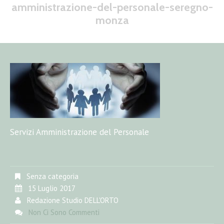
amministrazione-del-personale-seregno-
monza
Servizi Amministrazione del Personale
Senza categoria
15 Luglio 2017
Redazione Studio DELL'ORTO
Non Ci Sono Commenti