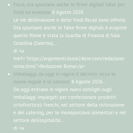
Fisco, ora spuntano anche le firme digitali false per
frodi ed evasione
8 Agosto 2026
Le vie dell’evasione e delle frodi fiscali sono infinite.
Ora spuntano anche le false firme digitali. A scoprire
questo filone è stata la Guardia di Finanza di Sala
Consilina (Salerno),...
di <a
href="https://argomenti.ilsole24ore.com/redazione-
roma.html">Redazione Roma</a>
Imballaggi, da oggi in vigore il decreto: ecco le
nuove regole e le sanzioni
8 Agosto 2026
Da oggi entrano in vigore nuovi obblighi sugli
imballaggi impiegati per confezionare prodotti
ortofrutticoli freschi, nel settore della ristorazione
e del catering, per le monoporzioni alimentari e nel
settore dell’ospitalità:...
di <a