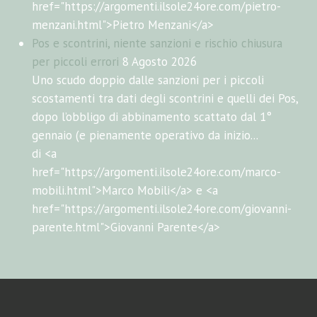
href="https://argomenti.ilsole24ore.com/pietro-
menzani.html">Pietro Menzani</a>
Pos e scontrini, niente sanzioni e rischio chiusura
per piccoli errori
8 Agosto 2026
Uno scudo doppio dalle sanzioni per i piccoli
scostamenti tra dati degli scontrini e quelli dei Pos,
dopo l’obbligo di abbinamento scattato dal 1°
gennaio (e pienamente operativo da inizio...
di <a
href="https://argomenti.ilsole24ore.com/marco-
mobili.html">Marco Mobili</a> e <a
href="https://argomenti.ilsole24ore.com/giovanni-
parente.html">Giovanni Parente</a>