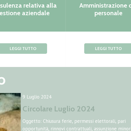
sulenza relativa alla
Amministrazione 
estione aziendale
personale
LEGGI TUTTO
LEGGI TUTTO
o
27 Giugno 2024
Circolare maggio 2024
Oggetto: Riconoscimento facciale - Massimale INP
ori, pausa
Soglie reddituali di compatibilità INPS – Congedo