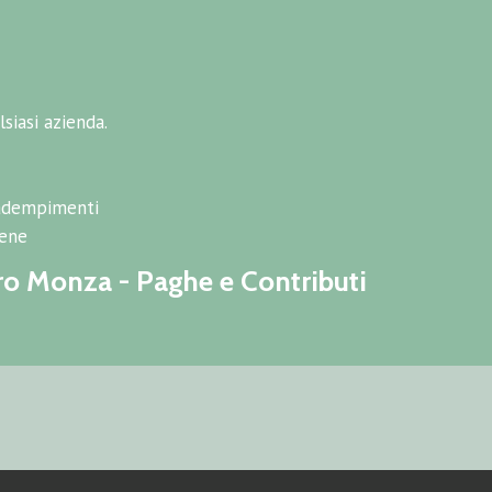
siasi azienda.
 adempimenti
bene
oro Monza - Paghe e Contributi