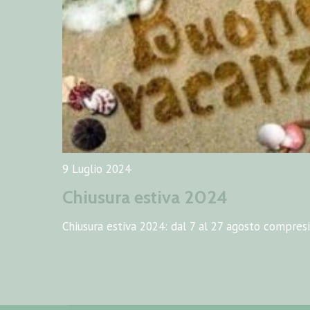
lavorativa, licenziamento inidoneità…
si