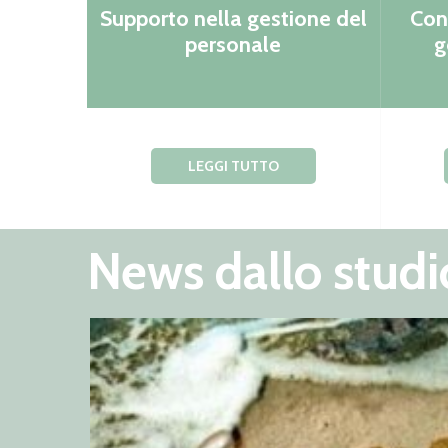
Supporto nella gestione del
Con
personale
g
LEGGI TUTTO
News dallo studi
9 Luglio 2024
Circolare Luglio 2024
Oggetto: Chiusura ferie, permessi elettorali, pari
opportunità, rinnovi contrattuali, assunzione min