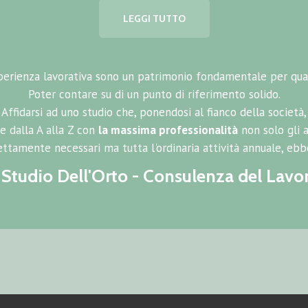
LEGGI TUTTO
perienza lavorativa sono un patrimonio fondamentale per qual
Poter contare su di un punto di riferimento solido.
Affidarsi ad uno studio che, ponendosi al fianco della società,
e dalla A alla Z con
la massima professionalità
non solo gli
ettamente necessari ma tutta l'ordinaria attività annuale, eb
i Studio Dell'Orto - Consulenza del Lav