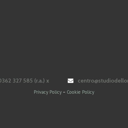
362 327 585 (r.a.) x
centro@studiodellor
Privacy Policy
–
Cookie Policy