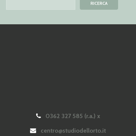
0362 327 585 (r.a.) x
centro@studiodellorto.it