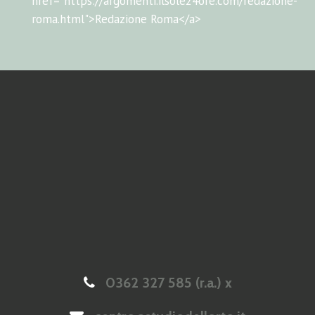
href="https://argomenti.ilsole24ore.com/redazione-
roma.html">Redazione Roma</a>
0362 327 585 (r.a.) x