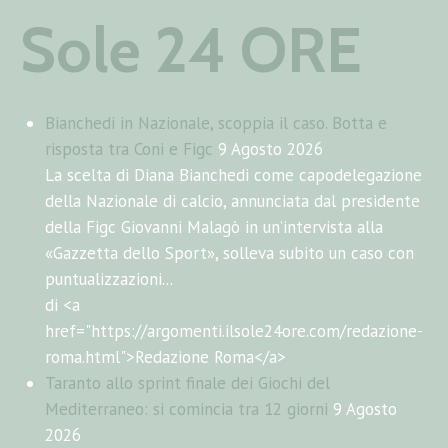
Sole 24 ORE
Bianchedi in Nazionale, scoppia il caso. Botta e
risposta tra Coni e Figc
9 Agosto 2026
La scelta di Diana Bianchedi come capodelegazione
della Nazionale di calcio, annunciata dal presidente
della Figc Giovanni Malagò in un’intervista alla
«Gazzetta dello Sport», solleva subito un caso con
puntualizzazioni...
di <a
href="https://argomenti.ilsole24ore.com/redazione-
roma.html">Redazione Roma</a>
Taranto allo sprint finale dei Giochi del
Mediterraneo: si comincia tra 12 giorni
9 Agosto
2026