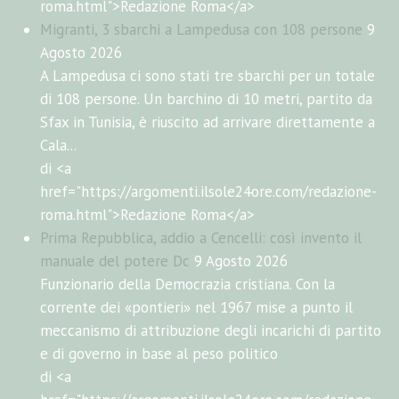
roma.html">Redazione Roma</a>
Migranti, 3 sbarchi a Lampedusa con 108 persone
9
Agosto 2026
A Lampedusa ci sono stati tre sbarchi per un totale
di 108 persone. Un barchino di 10 metri, partito da
Sfax in Tunisia, è riuscito ad arrivare direttamente a
Cala...
di <a
href="https://argomenti.ilsole24ore.com/redazione-
roma.html">Redazione Roma</a>
Prima Repubblica, addio a Cencelli: così invento il
manuale del potere Dc
9 Agosto 2026
Funzionario della Democrazia cristiana. Con la
corrente dei «pontieri» nel 1967 mise a punto il
meccanismo di attribuzione degli incarichi di partito
e di governo in base al peso politico
di <a