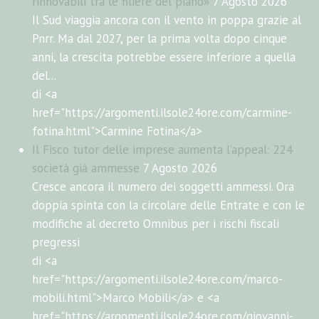
rinnovabili tra le filiere del piano»
7 Agosto 2026
Il Sud viaggia ancora con il vento in poppa grazie al
Pnrr. Ma dal 2027, per la prima volta dopo cinque
anni, la crescita potrebbe essere inferiore a quella
del...
di <a
href="https://argomenti.ilsole24ore.com/carmine-
fotina.html">Carmine Fotina</a>
Il Fisco tutor delle imprese aumenta l’appeal: 224
società già ammesse
7 Agosto 2026
Cresce ancora il numero dei soggetti ammessi. Ora
doppia spinta con la circolare delle Entrate e con le
modifiche al decreto Omnibus per i rischi fiscali
pregressi
di <a
href="https://argomenti.ilsole24ore.com/marco-
mobili.html">Marco Mobili</a> e <a
href="https://argomenti.ilsole24ore.com/giovanni-