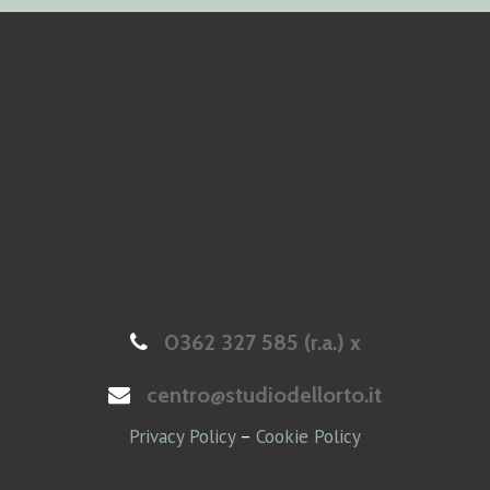
0362 327 585 (r.a.) x
centro@studiodellorto.it
Privacy Policy
–
Cookie Policy