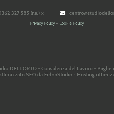
362 327 585 (r.a.) x
centro@studiodellor
Privacy Policy
–
Cookie Policy
dio DELL'ORTO - Consulenza del Lavoro - Paghe e
 ottimizzato SEO da
EidonStudio
- Hosting ottimi