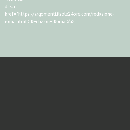
di <a
href="https://argomenti.ilsole24ore.com/redazione-
roma.html">Redazione Roma</a>