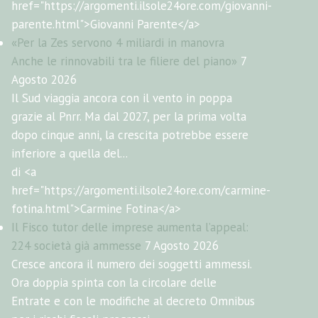
href="https://argomenti.ilsole24ore.com/giovanni-
parente.html">Giovanni Parente</a>
«Per la Zes servono 4 miliardi in manovra
Anche le rinnovabili tra le filiere del piano»
7
Agosto 2026
Il Sud viaggia ancora con il vento in poppa
grazie al Pnrr. Ma dal 2027, per la prima volta
dopo cinque anni, la crescita potrebbe essere
inferiore a quella del...
di <a
href="https://argomenti.ilsole24ore.com/carmine-
fotina.html">Carmine Fotina</a>
Il Fisco tutor delle imprese aumenta l’appeal:
224 società già ammesse
7 Agosto 2026
Cresce ancora il numero dei soggetti ammessi.
Ora doppia spinta con la circolare delle
Entrate e con le modifiche al decreto Omnibus