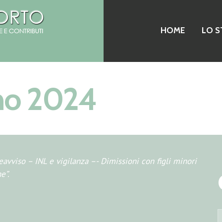
HOME
LO S
gno 2024
avviso – INL e vigilanza –- Dimissioni con figli minori
e”.