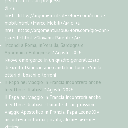
per i rischi fiscali pregressi
di <a
href="https://argomenti.ilsole24ore.com/marco-
mobili.html">Marco Mobili</a> e <a
href="https://argomenti.ilsole24ore.com/giovanni-
parente.html">Giovanni Parente</a>
Incendi a Roma, in Versilia, Sardegna e
Appennino Bolognese
7 Agosto 2026
Nuove emergenze in un quadro generalizzato
di siccità. Da inizio anno andati in fumo 75mila
ettari di boschi e terreni
Il Papa nel viaggio in Francia incontrerà anche
le vittime di abusi
7 Agosto 2026
Il Papa nel viaggio in Francia incontrerà anche
le vittime di abusi. «Durante il suo prossimo
Viaggio Apostolico in Francia, Papa Leone XIV
incontrerà in forma privata, alcune persone
vittime...