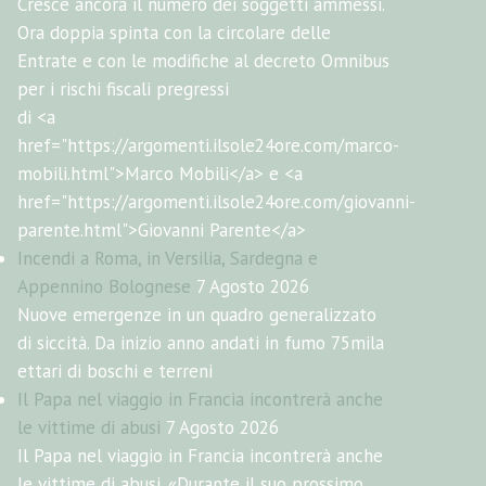
Cresce ancora il numero dei soggetti ammessi.
Ora doppia spinta con la circolare delle
Entrate e con le modifiche al decreto Omnibus
per i rischi fiscali pregressi
di <a
href="https://argomenti.ilsole24ore.com/marco-
mobili.html">Marco Mobili</a> e <a
href="https://argomenti.ilsole24ore.com/giovanni-
parente.html">Giovanni Parente</a>
Incendi a Roma, in Versilia, Sardegna e
Appennino Bolognese
7 Agosto 2026
Nuove emergenze in un quadro generalizzato
di siccità. Da inizio anno andati in fumo 75mila
ettari di boschi e terreni
Il Papa nel viaggio in Francia incontrerà anche
le vittime di abusi
7 Agosto 2026
Il Papa nel viaggio in Francia incontrerà anche
le vittime di abusi. «Durante il suo prossimo