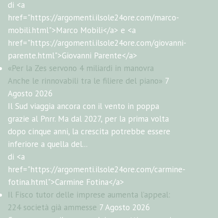
di <a
href="https://argomenti.ilsole24ore.com/marco-
mobili.html">Marco Mobili</a> e <a
href="https://argomenti.ilsole24ore.com/giovanni-
parente.html">Giovanni Parente</a>
«Per la Zes servono 4 miliardi in manovra
Anche le rinnovabili tra le filiere del piano»
7
Agosto 2026
Il Sud viaggia ancora con il vento in poppa
grazie al Pnrr. Ma dal 2027, per la prima volta
dopo cinque anni, la crescita potrebbe essere
inferiore a quella del...
di <a
href="https://argomenti.ilsole24ore.com/carmine-
fotina.html">Carmine Fotina</a>
Il Fisco tutor delle imprese aumenta l’appeal:
224 società già ammesse
7 Agosto 2026