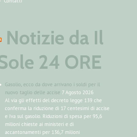
Contatti
Notizie da Il
Sole 24 ORE
Gasolio, ecco da dove arrivano i soldi per il
nuovo taglio delle accise
7 Agosto 2026
Al via gli effetti del decreto legge 139 che
conferma la riduzione di 17 centesimi di accise
e Iva sul gasolio. Riduzioni di spesa per 95,6
milioni chieste ai ministeri e di
accantonamenti per 136,7 milioni