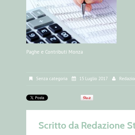
Paghe e Contributi Monza
Senza categoria
15 Luglio 2017
Redazio
Scritto da
Redazione S