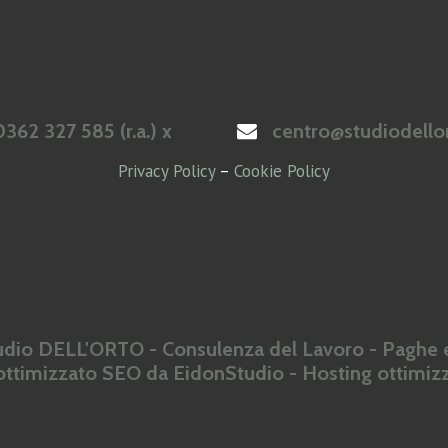
362 327 585 (r.a.) x
centro@studiodellor
Privacy Policy
–
Cookie Policy
dio DELL'ORTO - Consulenza del Lavoro - Paghe e
 ottimizzato SEO da
EidonStudio
- Hosting ottimi