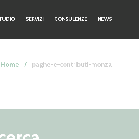
TUDIO
SERVIZI
CONSULENZE
NEWS
Home
paghe-e-contributi-monza
cerca