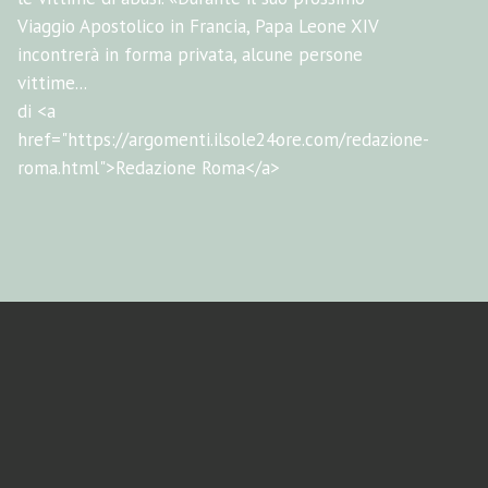
Viaggio Apostolico in Francia, Papa Leone XIV
incontrerà in forma privata, alcune persone
vittime...
di <a
href="https://argomenti.ilsole24ore.com/redazione-
roma.html">Redazione Roma</a>