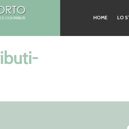
HOME
LO S
ibuti-