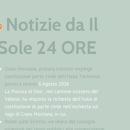
Notizie da Il
Sole 24 ORE
Crans-Montana, procura svizzera respinge
costituzione parte civile dell’Italia. Farnesina:
pronti a ricorso
6 Agosto 2026
La Procura di Sion , nel cantone svizzero del
Vallese, ha respinto la richiesta dell’Italia di
costituzione di parte civile nell’inchiesta sul
rogo di Crans Montana, in cui...
Ponte sullo Stretto, via libera del Consiglio
superiore dei lavori pubblici alla progettazione