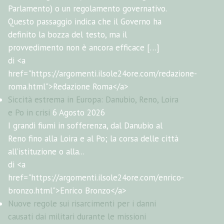
Parlamento) o un regolamento governativo.
Questo passaggio indica che il Governo ha
definito la bozza del testo, ma il
provvedimento non è ancora efficace […]
di <a
href="https://argomenti.ilsole24ore.com/redazione-
roma.html">Redazione Roma</a>
Siccità estrema in Europa: Danubio, Reno, Loira
e Po in crisi
6 Agosto 2026
I grandi fiumi in sofferenza, dal Danubio al
Reno fino alla Loira e al Po; la corsa delle città
all’istituzione o alla...
di <a
href="https://argomenti.ilsole24ore.com/enrico-
bronzo.html">Enrico Bronzo</a>
Nuove regole sui risarcimenti per i danni
causati dai militari durante le missioni