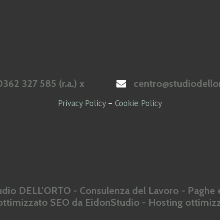
362 327 585 (r.a.) x
centro@studiodellor
Privacy Policy
–
Cookie Policy
dio DELL'ORTO - Consulenza del Lavoro - Paghe e
 ottimizzato SEO da
EidonStudio
- Hosting ottimi