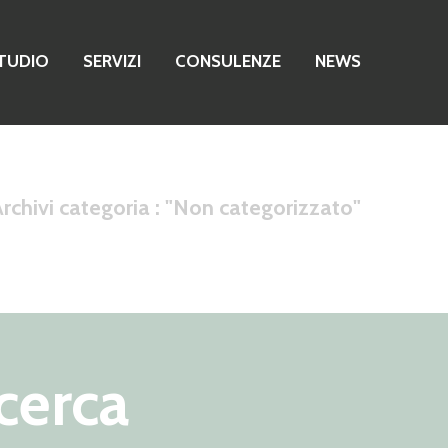
TUDIO
SERVIZI
CONSULENZE
NEWS
rchivi categoria : "Non categorizzato"
cerca