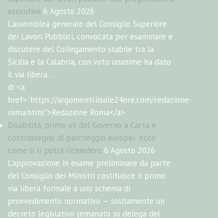
esecutiva
6 Agosto 2026
L’assemblea generale del Consiglio Superiore
dei Lavori Pubblici, convocata per esaminare e
discutere del Collegamento stabile tra la
Sicilia e la Calabria, con voto unanime ha dato
il via libera...
di <a
href="https://argomenti.ilsole24ore.com/redazione-
roma.html">Redazione Roma</a>
Disabilità, primo ok del Governo a Carta e
contrassegno di parcheggio europei: ecco
come li si potrà richiedere
6 Agosto 2026
L’approvazione in esame preliminare da parte
del Consiglio dei Ministri costituisce il primo
via libera formale a uno schema di
provvedimento normativo — solitamente un
decreto legislativo (emanato su delega del