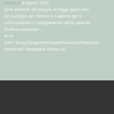
all’estero
6 Agosto 2026
Sono previste dal disegno di legge approvato
dal Consiglio dei ministri il 4 agosto per il
rafforzamento e l’adeguamento della capacità
di difesa nazionale
di <a
href="https://argomenti.ilsole24ore.com/redazione-
roma.html">Redazione Roma</a>