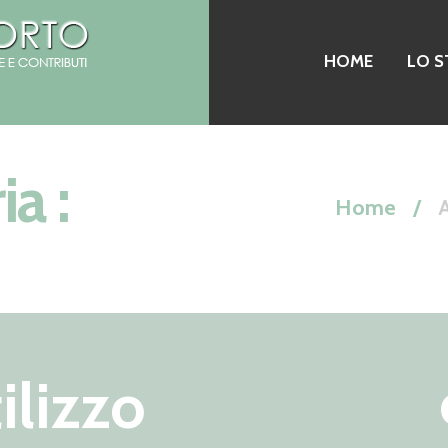
HOME
LO S
ia :
Home
A
ilizzo