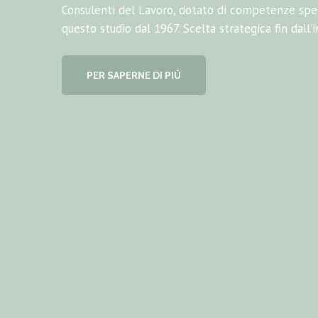
Consulenti del Lavoro, dotato di competenze spe
questo studio dal 1967. Scelta strategica fin dall’
PER SAPERNE DI PIÙ