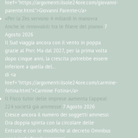
href="https://argomenti.ilsole24ore.com/giovanni-
parente.html">Giovanni Parente</a>
«Per la Zes servono 4 miliardi in manovra
Anche le rinnovabili tra le filiere del piano»
7
Agosto 2026
Il Sud viaggia ancora con il vento in poppa
grazie al Pnrr. Ma dal 2027, per la prima volta
dopo cinque anni, la crescita potrebbe essere
inferiore a quella del...
di <a
href="https://argomenti.ilsole24ore.com/carmine-
fotina.html">Carmine Fotina</a>
Il Fisco tutor delle imprese aumenta l’appeal:
224 società già ammesse
7 Agosto 2026
Cresce ancora il numero dei soggetti ammessi.
Ora doppia spinta con la circolare delle
Entrate e con le modifiche al decreto Omnibus