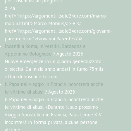
per i rischi fiscali pregressi
di <a
href="https://argomenti.ilsole24ore.com/marco-
mobili.html">Marco Mobili</a> e <a
href="https://argomenti.ilsole24ore.com/giovanni-
parente.html">Giovanni Parente</a>
Incendi a Roma, in Versilia, Sardegna e
Appennino Bolognese
7 Agosto 2026
Nuove emergenze in un quadro generalizzato
di siccità. Da inizio anno andati in fumo 75mila
ettari di boschi e terreni
Il Papa nel viaggio in Francia incontrerà anche
le vittime di abusi
7 Agosto 2026
Il Papa nel viaggio in Francia incontrerà anche
le vittime di abusi. «Durante il suo prossimo
Viaggio Apostolico in Francia, Papa Leone XIV
incontrerà in forma privata, alcune persone
vittime...