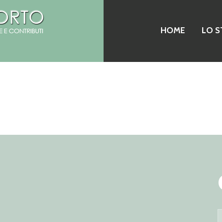
HOME
LO S