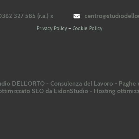
362 327 585 (r.a.) x
centro@studiodellor
Privacy Policy
–
Cookie Policy
dio DELL'ORTO - Consulenza del Lavoro - Paghe e
 ottimizzato SEO da
EidonStudio
- Hosting ottimi