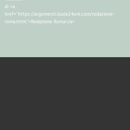
di <a
href="https://argomenti.ilsole24ore.com/redazione-
roma.html">Redazione Roma</a>